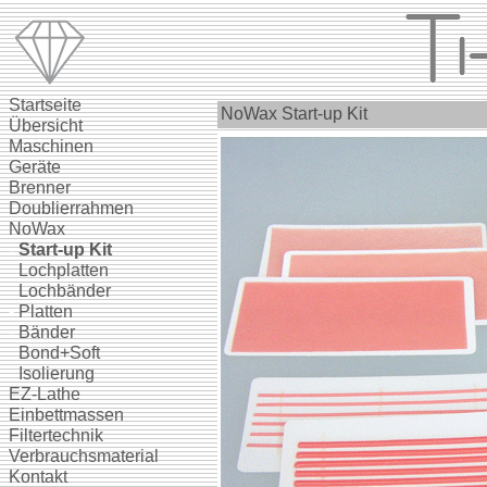
Startseite
NoWax Start-up Kit
Übersicht
Maschinen
Geräte
Brenner
Doublierrahmen
NoWax
-
Start-up Kit
-
Lochplatten
-
Lochbänder
-
Platten
-
Bänder
-
Bond+Soft
-
Isolierung
EZ-Lathe
Einbettmassen
Filtertechnik
Verbrauchsmaterial
Kontakt