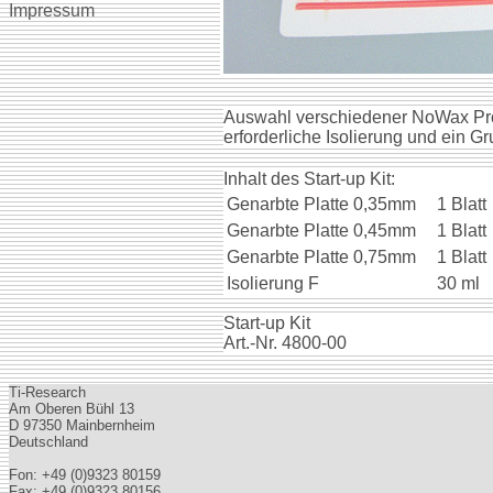
Impressum
Auswahl verschiedener NoWax Produ
erforderliche Isolierung und ein G
Inhalt des Start-up Kit:
Genarbte Platte 0,35mm
1 Blatt
Genarbte Platte 0,45mm
1 Blatt
Genarbte Platte 0,75mm
1 Blatt
Isolierung F
30 ml
Start-up Kit
Art.-Nr. 4800-00
Ti-Research
Am Oberen Bühl 13
D 97350 Mainbernheim
Deutschland
Fon: +49 (0)9323 80159
Fax: +49 (0)9323 80156